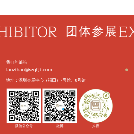
IBITOR
EX
团体参展
我们的邮箱
laozihao@szqfjt.com
地址：深圳会展中心（福田）7号馆、8号馆
微信公众号
微博
抖音