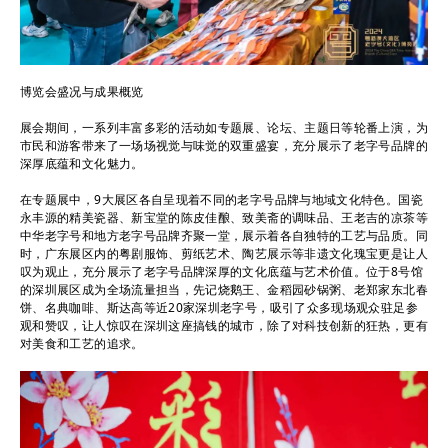
博览会盛况与成果概览
展会期间，一系列丰富多彩的活动如专题展、论坛、主题日等轮番上演，为
市民和游客带来了一场场视觉与味觉的双重盛宴，充分展示了老字号品牌的
深厚底蕴和文化魅力。
在专题展中，9大展区各自呈现着不同的老字号品牌与地域文化特色。国瓷
永丰源的精美瓷器、新宝堂的陈皮佳酿、致美斋的调味品、王老吉的凉茶等
中华老字号和地方老字号品牌齐聚一堂，展示着各自独特的工艺与品质。同
时，广东展区内的粤剧服饰、剪纸艺术、陶艺展示等非遗文化瑰宝更是让人
叹为观止，充分展示了老字号品牌深厚的文化底蕴与艺术价值。位于8号馆
的深圳展区成为全场流量担当，先记烧鹅王、金稻园砂锅粥、老郑家东北春
饼、名典咖啡、斯达高等近20家深圳老字号，吸引了众多现场观众驻足参
观和赞叹，让人惊叹在深圳这座搞钱的城市，除了对科技创新的狂热，更有
对美食和工艺的追求。