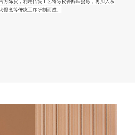
古方陈皮，利用传统工艺将陈皮香醇味提炼，再加入东
火慢煮等传统工序研制而成。