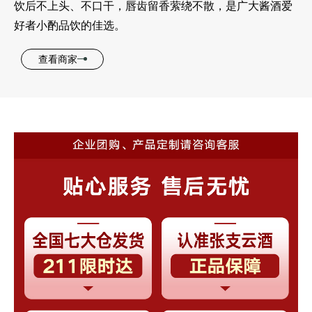
饮后不上头、不口干，唇齿留香萦绕不散，是广大酱酒爱
好者小酌品饮的佳选。
查看商家