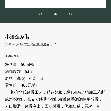
小酒金条装
商家: 深圳张支云酒业集团
展位号：X3
小酒金条装
净含量：
50ml*5
酒精度数：
53度
原料：
高粱、小麦、水
零售价：
468元/条
恪守华氏酱香工艺，精选好粮，经160余道精细工艺所
成(坤沙酒)。张支云经典小酒比标准酱香酒酒体更醇香，
人口顺滑，酱香突出，回味甘甜，优雅细腻，层次丰富，